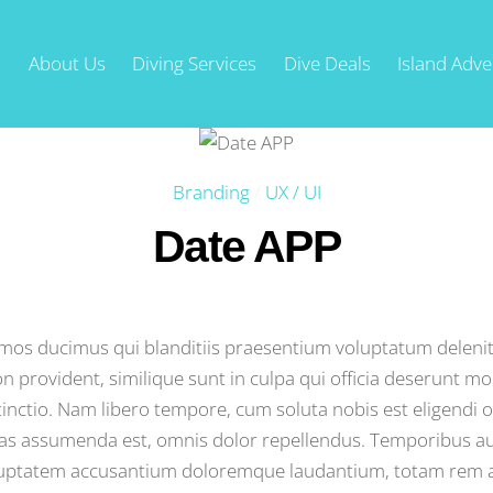
About Us
Diving Services
Dive Deals
Island Adv
Branding
/
UX / UI
Date APP
imos ducimus qui blanditiis praesentium voluptatum delenit
n provident, similique sunt in culpa qui officia deserunt mol
tinctio. Nam libero tempore, cum soluta nobis est eligendi
s assumenda est, omnis dolor repellendus. Temporibus aute
voluptatem accusantium doloremque laudantium, totam rem a