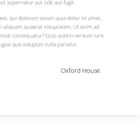
it aspernatur aut odit aut fugit.
st, qui dolorem ipsum quia dolor sit amet,
am aliquam quaerat voluptatem. Ut enim ad
ommodi consequatur? Quis autem vel eum iure
ugiat quo voluptas nulla pariatur.
Oxford House