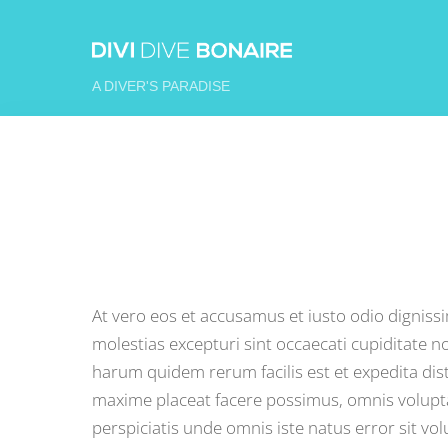
Skip
to
content
A DIVER'S PARADISE
At vero eos et accusamus et iusto odio digniss
molestias excepturi sint occaecati cupiditate no
harum quidem rerum facilis est et expedita dis
maxime placeat facere possimus, omnis volupta
perspiciatis unde omnis iste natus error sit 