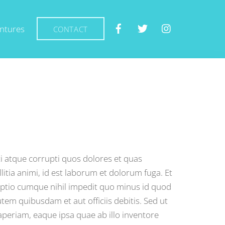
entures
CONTACT
i atque corrupti quos dolores et quas
litia animi, id est laborum et dolorum fuga. Et
 optio cumque nihil impedit quo minus id quod
m quibusdam et aut officiis debitis. Sed ut
periam, eaque ipsa quae ab illo inventore