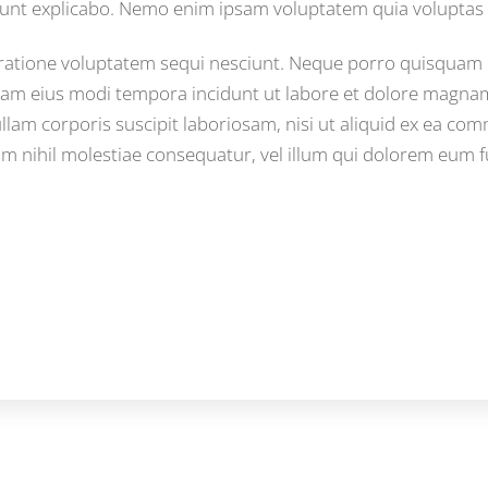
a sunt explicabo. Nemo enim ipsam voluptatem quia voluptas s
atione voluptatem sequi nesciunt. Neque porro quisquam e
quam eius modi tempora incidunt ut labore et dolore magn
lam corporis suscipit laboriosam, nisi ut aliquid ex ea c
am nihil molestiae consequatur, vel illum qui dolorem eum f