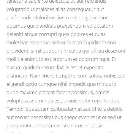
tenetur a sapiente delectus, ut aut reiciendis
voluptatibus maiores alias consequatur aut
perferendis doloribus. iusto odio dignissimos
ducimus qui blanditiis praesentium voluptatum
deleniti atque corrupti quos dolores et quas
molestias excepturi sint occaecati cupiditate non
provident, similique sunt in culpa qui officia deserunt
mollitia animi, id est laborum et dolorum fuga. Et
harum quidem rerum facilis est et expedita
distinctio. Nam libero tempore, cum soluta nobis est
eligendi optio cumque nihil impedit quo minus id
quod maxime placeat facere possimus, omnis
voluptas assumenda est, omnis dolor repellendus.
Temporibus autem quibusdam et aut officiis debitis
aut rerum necessitatibus saepe eveniet ut et sed ut
perspiciatis unde omnis iste natus error sit