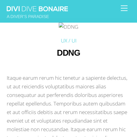
Skip
Me
to
A DIVER'S PARADISE
content
UX / UI
DDNG
Itaque earum rerum hic tenetur a sapiente delectus,
ut aut reiciendis voluptatibus maiores alias
consequatur aut perferendis doloribus asperiores
repellat epellendus. Temporibus autem quibusdam
et aut officiis debitis aut rerum necessitatibus saepe
eveniet ut et voluptates repudiandae sint et
molestiae non recusandae. Itaque earum rerum hic